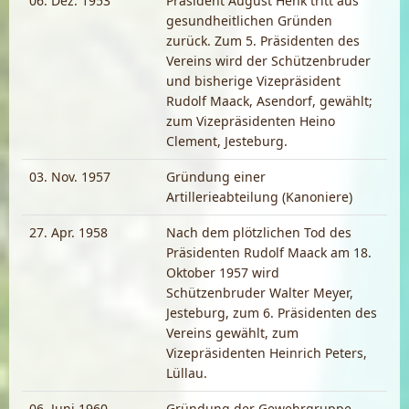
06. Dez. 1953
Präsident August Henk tritt aus
gesundheitlichen Gründen
zurück. Zum 5. Präsidenten des
Vereins wird der Schützenbruder
und bisherige Vizepräsident
Rudolf Maack, Asendorf, gewählt;
zum Vizepräsidenten Heino
Clement, Jesteburg.
03. Nov. 1957
Gründung einer
Artillerieabteilung (Kanoniere)
27. Apr. 1958
Nach dem plötzlichen Tod des
Präsidenten Rudolf Maack am 18.
Oktober 1957 wird
Schützenbruder Walter Meyer,
Jesteburg, zum 6. Präsidenten des
Vereins gewählt, zum
Vizepräsidenten Heinrich Peters,
Lüllau.
06. Juni 1960
Gründung der Gewehrgruppe